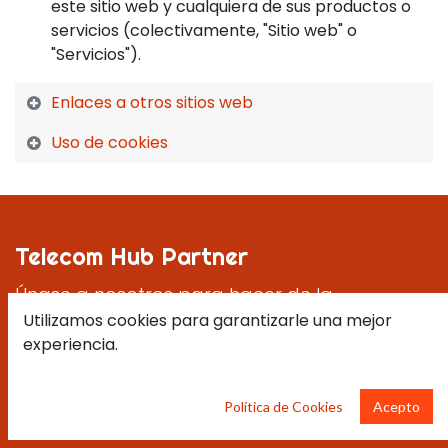
este sitio web y cualquiera de sus productos o
servicios (colectivamente, "Sitio web" o
"Servicios").
Enlaces a otros sitios web
Uso de cookies
Telecom Hub Partner
Únase a nosotros para hacer de la
compañía un mejor lugar.
Utilizamos cookies para garantizarle una mejor
experiencia.
Habla con un experto
Política de Cookies
Acepto