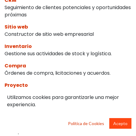
CRM
Seguimiento de clientes potenciales y oportunidades
próximas
Sitio web
Constructor de sitio web empresarial
Inventario
Gestione sus actividades de stock y logística.
Compra
Órdenes de compra, licitaciones y acuerdos.
Proyecto
Organiza y planea tus proyectos
Utilizamos cookies para garantizarle una mejor
Comercio electrónico
experiencia.
Venda sus productos online
Eventos
Política de Cookies
Acepto
Publique eventos, venda entradas